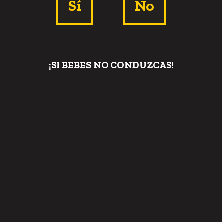
Sí
No
entre chopp e cerveja?
¡SI BEBES NO CONDUZCAS!