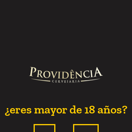
¿eres mayor de 18 años?
de carbonatação da cerveja, como acontece e porque dev