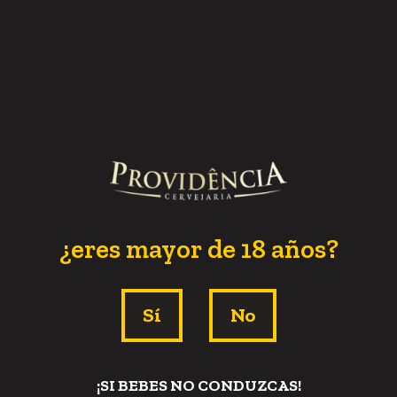
¿eres mayor de 18 años?
Já dizia a música da banda Atitude 67 “… mas
gosta de boteco e DE CERVEJA DE GARRAFA”,
Sí
No
bom, tem um motivo para a personagem da
música gostar desse tipo de cerveja em especial.
¡SI BEBES NO CONDUZCAS!