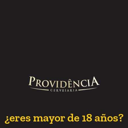
res ao redor do mundo, por ser uma versão mais
ity bem alto para dar aquele gostinho de quero
urrasco brasileiro, e parceira de qualquer
cância, por não ser uma cerveja de muita
 o paladar, podendo ser consumida naquele tempo
 (e depois também).
erican Lager é aquela cervejinha ideal para ser
o a família ou no happy hour com a galera.
¿eres mayor de 18 años?